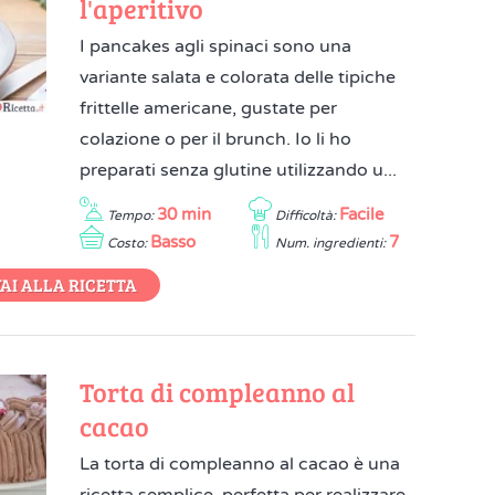
l'aperitivo
I pancakes agli spinaci sono una
variante salata e colorata delle tipiche
frittelle americane, gustate per
colazione o per il brunch. Io li ho
preparati senza glutine utilizzando u...
30 min
Facile
Tempo:
Difficoltà:
Basso
7
Costo:
Num. ingredienti:
AI ALLA RICETTA
Torta di compleanno al
cacao
La torta di compleanno al cacao è una