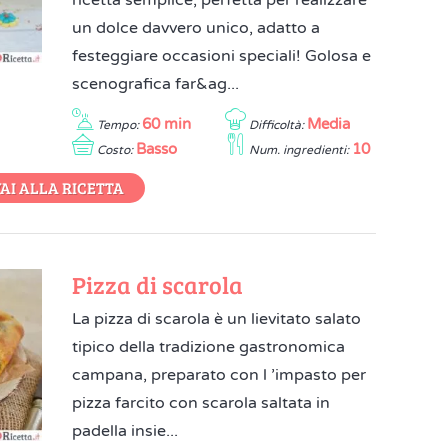
ricetta semplice, perfetta per realizzare
un dolce davvero unico, adatto a
festeggiare occasioni speciali! Golosa e
scenografica far&ag...
60 min
Media
Tempo:
Difficoltà:
Basso
10
Costo:
Num. ingredienti:
AI ALLA RICETTA
Pizza di scarola
La pizza di scarola è un lievitato salato
tipico della tradizione gastronomica
campana, preparato con l ’impasto per
pizza farcito con scarola saltata in
padella insie...