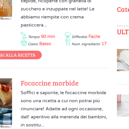
tiepide, ricoperte con granella di
Cat
zucchero e inzuppate nel latte! Le
abbiamo riempite con crema
pasticcera...
ULT
90 min
Facile
Tempo:
Difficoltà:
Basso
17
Costo:
Num. ingredienti:
AI ALLA RICETTA
Focaccine morbide
Soffici e saporite, le focaccine morbide
sono una ricetta a cui non potrai più
rinunciare! Adatte ad ogni occasione,
dall' aperitivo alla merenda dei bambini,
in sostitu...