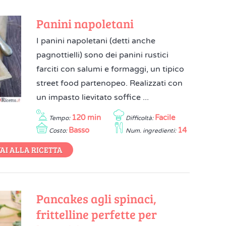
Panini napoletani
I panini napoletani (detti anche
pagnottielli) sono dei panini rustici
farciti con salumi e formaggi, un tipico
street food partenopeo. Realizzati con
un impasto lievitato soffice ...
120 min
Facile
Tempo:
Difficoltà:
Basso
14
Costo:
Num. ingredienti:
AI ALLA RICETTA
Pancakes agli spinaci,
frittelline perfette per