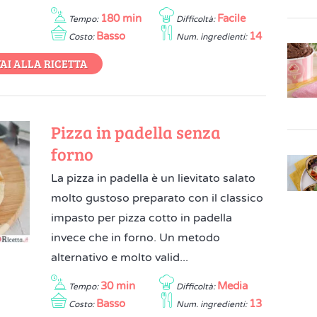
180 min
Facile
Tempo:
Difficoltà:
Basso
14
Costo:
Num. ingredienti:
AI ALLA RICETTA
Pizza in padella senza
forno
La pizza in padella è un lievitato salato
molto gustoso preparato con il classico
impasto per pizza cotto in padella
invece che in forno. Un metodo
alternativo e molto valid...
30 min
Media
Tempo:
Difficoltà:
Basso
13
Costo:
Num. ingredienti: