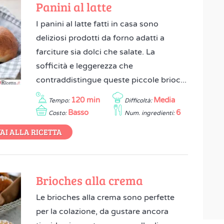
Panini al latte
I panini al latte fatti in casa sono
deliziosi prodotti da forno adatti a
farciture sia dolci che salate. La
sofficità e leggerezza che
contraddistingue queste piccole brioc...
120 min
Media
Tempo:
Difficoltà:
Basso
6
Costo:
Num. ingredienti:
AI ALLA RICETTA
Brioches alla crema
Le brioches alla crema sono perfette
per la colazione, da gustare ancora