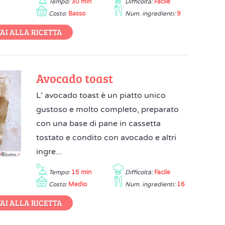
Tempo:
30 min
Difficoltà:
Facile
Costo:
Basso
Num. ingredienti:
9
AI ALLA RICETTA
Avocado toast
L’ avocado toast è un piatto unico
gustoso e molto completo, preparato
con una base di pane in cassetta
tostato e condito con avocado e altri
ingre...
Tempo:
15 min
Difficoltà:
Facile
Costo:
Medio
Num. ingredienti:
16
AI ALLA RICETTA