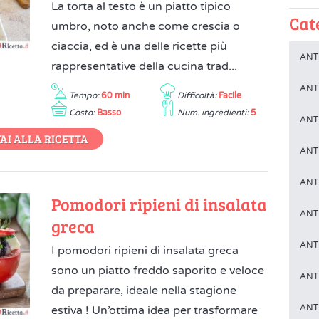
La torta al testo è un piatto tipico
Cat
umbro, noto anche come crescia o
ciaccia, ed è una delle ricette più
ANTI
rappresentative della cucina trad...
ANTI
Tempo:
60 min
Difficoltà:
Facile
Costo:
Basso
Num. ingredienti:
5
ANTI
AI ALLA RICETTA
ANTI
ANTI
Pomodori ripieni di insalata
ANT
greca
ANT
I pomodori ripieni di insalata greca
sono un piatto freddo saporito e veloce
ANT
da preparare, ideale nella stagione
ANT
estiva ! Un’ottima idea per trasformare