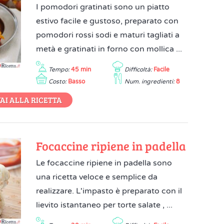
I pomodori gratinati sono un piatto
estivo facile e gustoso, preparato con
pomodori rossi sodi e maturi tagliati a
metà e gratinati in forno con mollica ...
Tempo:
45 min
Difficoltà:
Facile
Costo:
Basso
Num. ingredienti:
8
AI ALLA RICETTA
Focaccine ripiene in padella
Le focaccine ripiene in padella sono
una ricetta veloce e semplice da
realizzare. L'impasto è preparato con il
lievito istantaneo per torte salate , ...