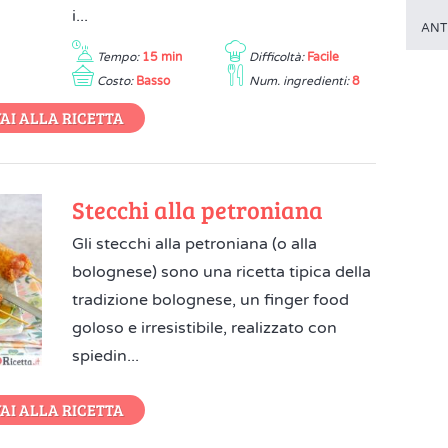
i...
ANT
Tempo:
15 min
Difficoltà:
Facile
Costo:
Basso
Num. ingredienti:
8
AI ALLA RICETTA
Stecchi alla petroniana
Gli stecchi alla petroniana (o alla
bolognese) sono una ricetta tipica della
tradizione bolognese, un finger food
goloso e irresistibile, realizzato con
spiedin...
AI ALLA RICETTA