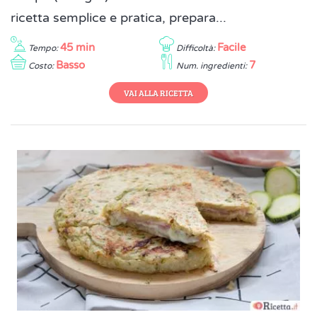
ricetta semplice e pratica, prepara...
45 min
Facile
Tempo:
Difficoltà:
Basso
7
Costo:
Num. ingredienti:
VAI ALLA RICETTA