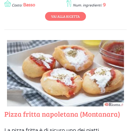
Basso
9
Costo:
Num. ingredienti:
VAI ALLA RICETTA
Pizza fritta napoletana (Montanara)
La pizza fritta è di sicuro uno dei piatti