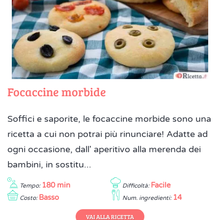
Focaccine morbide
Soffici e saporite, le focaccine morbide sono una
ricetta a cui non potrai più rinunciare! Adatte ad
ogni occasione, dall' aperitivo alla merenda dei
bambini, in sostitu...
180 min
Facile
Tempo:
Difficoltà:
Basso
14
Costo:
Num. ingredienti:
VAI ALLA RICETTA