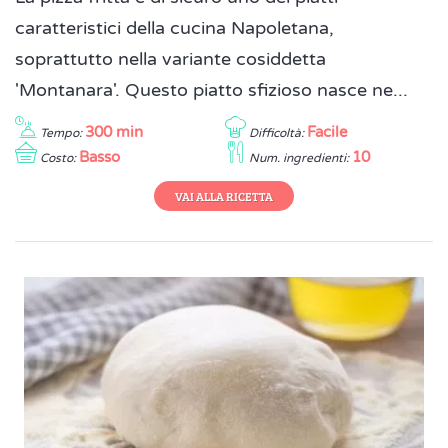
caratteristici della cucina Napoletana,
soprattutto nella variante cosiddetta
'Montanara'. Questo piatto sfizioso nasce ne...
300 min
Facile
Tempo:
Difficoltà:
Basso
10
Costo:
Num. ingredienti:
VAI ALLA RICETTA