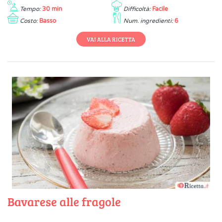
Tempo:
30 min
Difficoltà:
Facile
Costo:
Basso
Num. ingredienti:
6
VAI ALLA RICETTA
Bavarese alle fragole