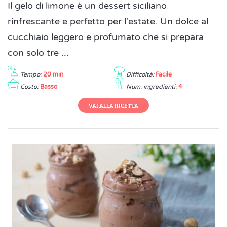
Il gelo di limone è un dessert siciliano
rinfrescante e perfetto per l'estate. Un dolce al
cucchiaio leggero e profumato che si prepara
con solo tre ...
Tempo:
20 min
Difficoltà:
Facile
Costo:
Basso
Num. ingredienti:
4
VAI ALLA RICETTA