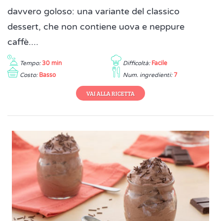
davvero goloso: una variante del classico
dessert, che non contiene uova e neppure
caffè....
Tempo:
30 min
Difficoltà:
Facile
Costo:
Basso
Num. ingredienti:
7
VAI ALLA RICETTA