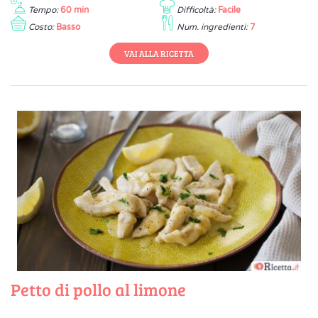
Tempo:
60 min
Difficoltà:
Facile
Costo:
Basso
Num. ingredienti:
7
VAI ALLA RICETTA
Petto di pollo al limone