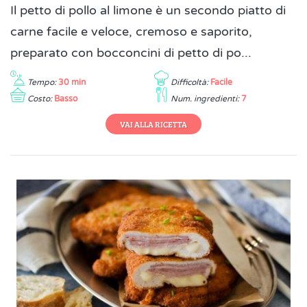
Il petto di pollo al limone è un secondo piatto di
carne facile e veloce, cremoso e saporito,
preparato con bocconcini di petto di po...
Tempo:
30 min
Difficoltà:
Facile
Costo:
Basso
Num. ingredienti:
7
VAI ALLA RICETTA