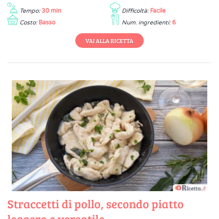
Tempo:
30 min
Difficoltà:
Facile
Costo:
Basso
Num. ingredienti:
6
VAI ALLA RICETTA
Straccetti di pollo, secondo piatto
leggero e versatile