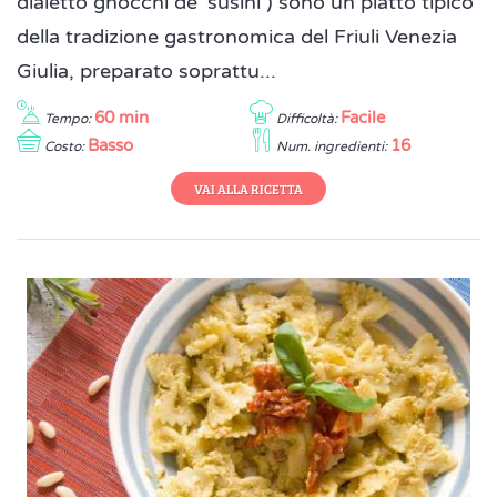
dialetto gnocchi de' susini ) sono un piatto tipico
della tradizione gastronomica del Friuli Venezia
Giulia, preparato soprattu...
60 min
Facile
Tempo:
Difficoltà:
Basso
16
Costo:
Num. ingredienti:
VAI ALLA RICETTA