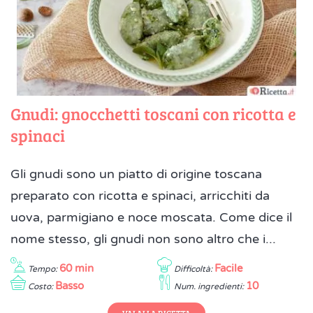
Gnudi: gnocchetti toscani con ricotta e
spinaci
Gli gnudi sono un piatto di origine toscana
preparato con ricotta e spinaci, arricchiti da
uova, parmigiano e noce moscata. Come dice il
nome stesso, gli gnudi non sono altro che i...
60 min
Facile
Tempo:
Difficoltà:
Basso
10
Costo:
Num. ingredienti:
VAI ALLA RICETTA