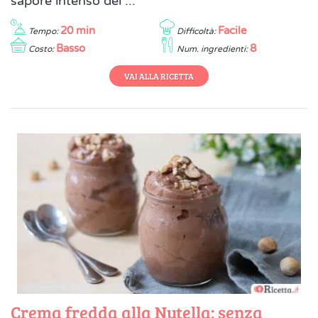
sapore intenso del ...
20 min
Facile
Tempo:
Difficoltà:
Basso
8
Costo:
Num. ingredienti:
VAI ALLA RICETTA
Crema fredda alla Nutella: senza