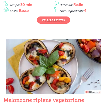
30 min
Facile
Tempo:
Difficoltà:
Basso
4
Costo:
Num. ingredienti:
VAI ALLA RICETTA
Melanzane ripiene vegetariane