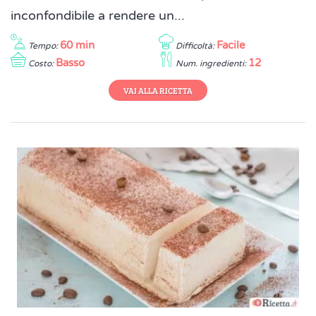
inconfondibile a rendere un...
60 min
Facile
Tempo:
Difficoltà:
Basso
12
Costo:
Num. ingredienti:
VAI ALLA RICETTA