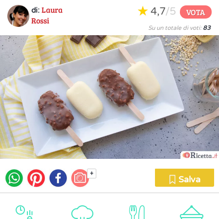
Laura
4,7
/5
di:
VOTA
Rossi
Su un totale di voti:
83
+
Salva