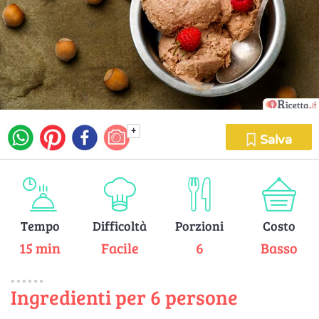
+
Salva
Tempo
Difficoltà
Porzioni
Costo
15 min
Facile
6
Basso
Ingredienti per 6 persone