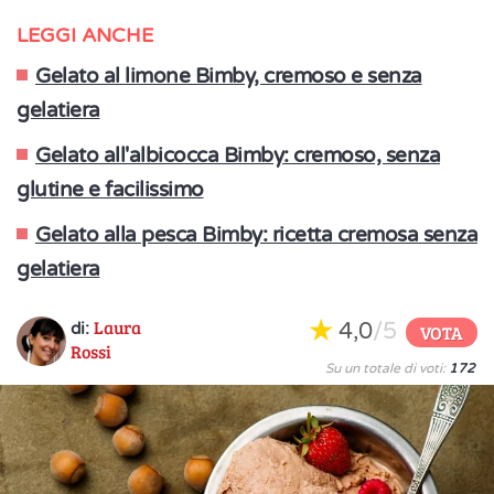
LEGGI ANCHE
Gelato al limone Bimby, cremoso e senza
gelatiera
Gelato all'albicocca Bimby: cremoso, senza
glutine e facilissimo
Gelato alla pesca Bimby: ricetta cremosa senza
gelatiera
Laura
4,0
/5
di:
VOTA
Rossi
Su un totale di voti:
172