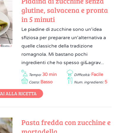
Piadina di zucchine senza
glutine, salvacena e pronta
in 5 minuti
Le piadine di zucchine sono un'idea
sfiziosa per preparare un'alternativa a
quelle classiche della tradizione
romagnola. Mi bastano pochi
ingredienti che ho spesso gi&agrav...
30 min
Facile
Tempo:
Difficoltà:
Basso
5
Costo:
Num. ingredienti:
AI ALLA RICETTA
Pasta fredda con zucchine e
mortadella