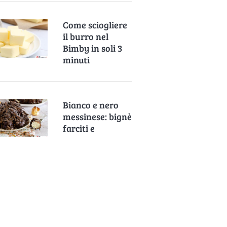
Come sciogliere
il burro nel
Bimby in soli 3
minuti
Bianco e nero
messinese: bignè
farciti e
ricoperti di
crema alla
nocciola