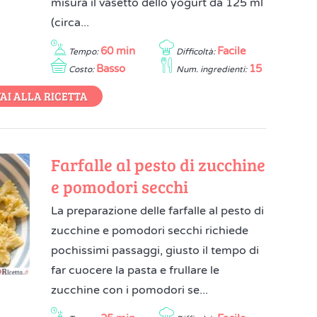
misura il vasetto dello yogurt da 125 ml
(circa...
60 min
Facile
Tempo:
Difficoltà:
Basso
15
Costo:
Num. ingredienti:
AI ALLA RICETTA
Farfalle al pesto di zucchine
e pomodori secchi
La preparazione delle farfalle al pesto di
zucchine e pomodori secchi richiede
pochissimi passaggi, giusto il tempo di
far cuocere la pasta e frullare le
zucchine con i pomodori se...