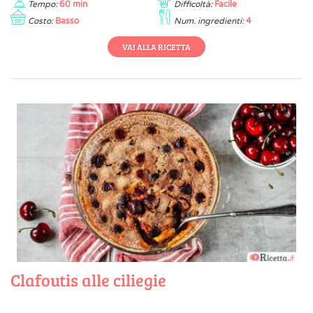
Tempo:
60 min
Difficoltà:
Facile
Costo:
Basso
Num. ingredienti:
4
VAI ALLA RICETTA
Clafoutis alle ciliegie