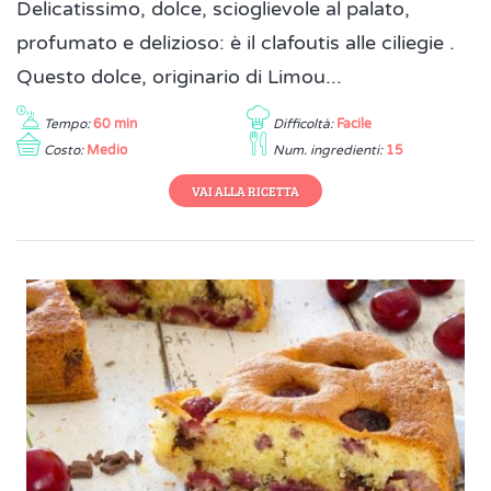
Delicatissimo, dolce, scioglievole al palato,
profumato e delizioso: è il clafoutis alle ciliegie .
Questo dolce, originario di Limou...
Tempo:
60 min
Difficoltà:
Facile
Costo:
Medio
Num. ingredienti:
15
VAI ALLA RICETTA