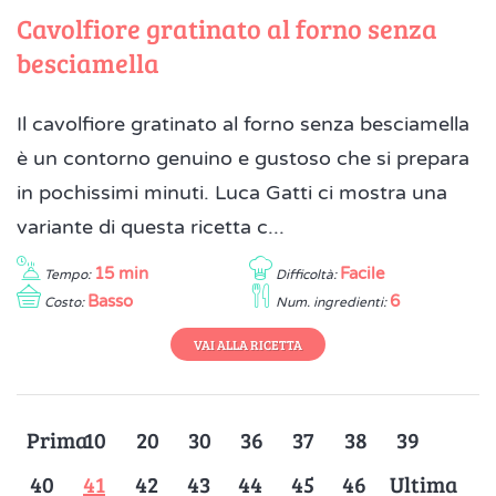
Cavolfiore gratinato al forno senza
besciamella
Il cavolfiore gratinato al forno senza besciamella
è un contorno genuino e gustoso che si prepara
in pochissimi minuti. Luca Gatti ci mostra una
variante di questa ricetta c...
15 min
Facile
Tempo:
Difficoltà:
Basso
6
Costo:
Num. ingredienti:
VAI ALLA RICETTA
Prima
10
20
30
36
37
38
39
40
41
42
43
44
45
46
Ultima