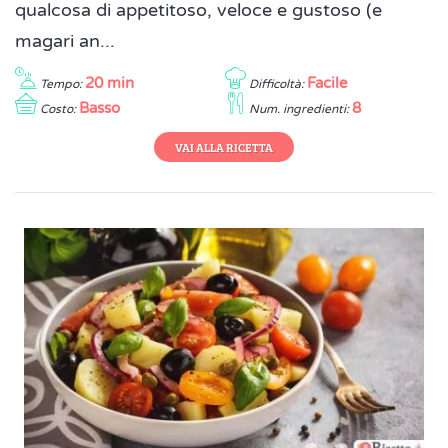
qualcosa di appetitoso, veloce e gustoso (e
magari an...
20 min
Facile
Tempo:
Difficoltà:
Basso
8
Costo:
Num. ingredienti:
VAI ALLA RICETTA