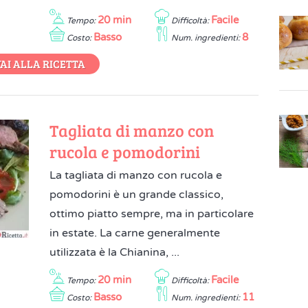
20 min
Facile
Tempo:
Difficoltà:
Basso
8
Costo:
Num. ingredienti:
AI ALLA RICETTA
Tagliata di manzo con
rucola e pomodorini
La tagliata di manzo con rucola e
pomodorini è un grande classico,
ottimo piatto sempre, ma in particolare
in estate. La carne generalmente
utilizzata è la Chianina, ...
20 min
Facile
Tempo:
Difficoltà:
Basso
11
Costo:
Num. ingredienti: