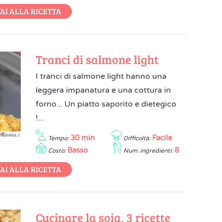
AI ALLA RICETTA
Tranci di salmone light
I tranci di salmone light hanno una
leggera impanatura e una cottura in
forno... Un piatto saporito e dietegico
!...
30 min
Facile
Tempo:
Difficoltà:
Basso
8
Costo:
Num. ingredienti:
AI ALLA RICETTA
Cucinare la soia, 3 ricette