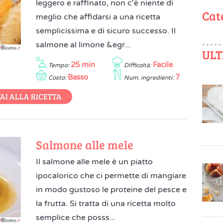
leggero e raffinato, non c'è niente di
Cat
meglio che affidarsi a una ricetta
semplicissima e di sicuro successo. Il
salmone al limone &egr...
ULT
25 min
Facile
Tempo:
Difficoltà:
Basso
7
Costo:
Num. ingredienti:
AI ALLA RICETTA
Salmone alle mele
Il salmone alle mele è un piatto
ipocalorico che ci permette di mangiare
in modo gustoso le proteine del pesce e
la frutta. Si tratta di una ricetta molto
semplice che posss...