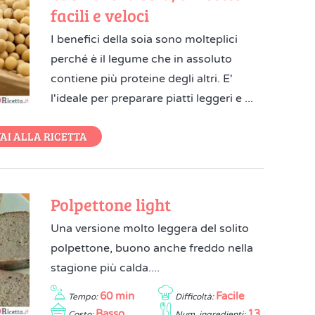
facili e veloci
I benefici della soia sono molteplici
perché è il legume che in assoluto
contiene più proteine degli altri. E'
l'ideale per preparare piatti leggeri e ...
AI ALLA RICETTA
Polpettone light
Una versione molto leggera del solito
polpettone, buono anche freddo nella
stagione più calda....
60 min
Facile
Tempo:
Difficoltà:
Basso
13
Costo:
Num. ingredienti: