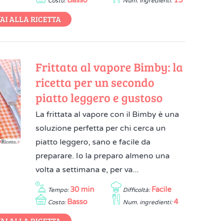
Basso
15
Costo:
Num. ingredienti:
AI ALLA RICETTA
Frittata al vapore Bimby: la
ricetta per un secondo
piatto leggero e gustoso
La frittata al vapore con il Bimby è una
soluzione perfetta per chi cerca un
piatto leggero, sano e facile da
preparare. Io la preparo almeno una
volta a settimana e, per va...
30 min
Facile
Tempo:
Difficoltà:
Basso
4
Costo:
Num. ingredienti:
AI ALLA RICETTA