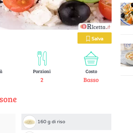
Salva
tà
Porzioni
Costo
e
2
Basso
rsone
160 g di riso