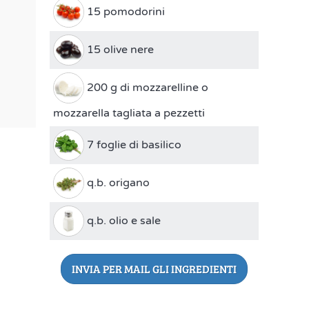
15 pomodorini
15 olive nere
200 g di mozzarelline o
mozzarella tagliata a pezzetti
7 foglie di basilico
q.b. origano
q.b. olio e sale
INVIA PER MAIL GLI INGREDIENTI