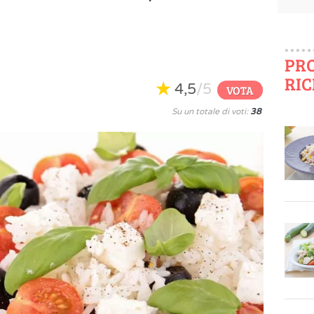
PR
RIC
4,5
/5
VOTA
Su un totale di voti:
38