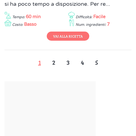
si ha poco tempo a disposizione. Per re...
60 min
Facile
Tempo:
Difficoltà:
Basso
7
Costo:
Num. ingredienti:
VAI ALLA RICETTA
1
2
3
4
5