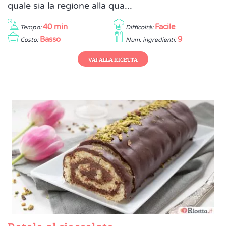
quale sia la regione alla qua...
40 min
Facile
Tempo:
Difficoltà:
Basso
9
Costo:
Num. ingredienti:
VAI ALLA RICETTA