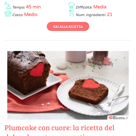
45 min
Media
Tempo:
Difficoltà:
Medio
21
Costo:
Num. ingredienti:
VAI ALLA RICETTA
Plumcake con cuore: la ricetta del