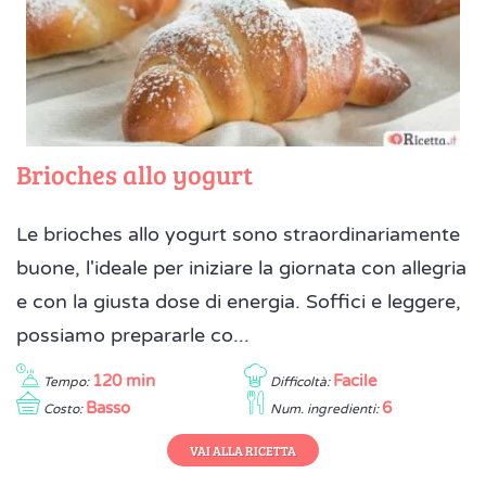
Brioches allo yogurt
Le brioches allo yogurt sono straordinariamente
buone, l'ideale per iniziare la giornata con allegria
e con la giusta dose di energia. Soffici e leggere,
possiamo prepararle co...
120 min
Facile
Tempo:
Difficoltà:
Basso
6
Costo:
Num. ingredienti:
VAI ALLA RICETTA