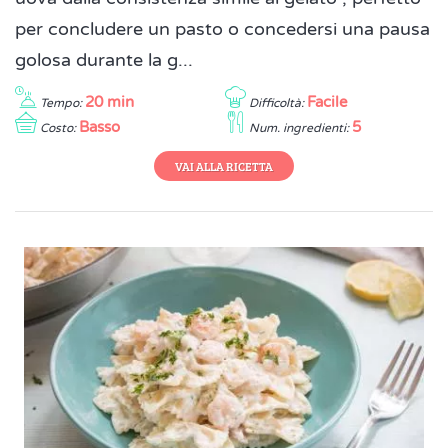
per concludere un pasto o concedersi una pausa
golosa durante la g...
20 min
Facile
Tempo:
Difficoltà:
Basso
5
Costo:
Num. ingredienti:
VAI ALLA RICETTA