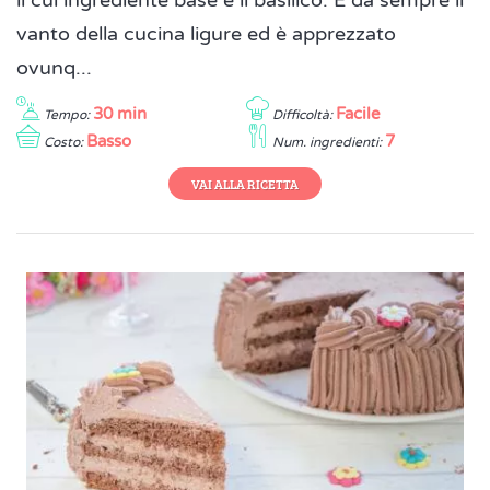
il cui ingrediente base è il basilico. È da sempre il
vanto della cucina ligure ed è apprezzato
ovunq...
30 min
Facile
Tempo:
Difficoltà:
Basso
7
Costo:
Num. ingredienti:
VAI ALLA RICETTA