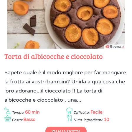
Torta di albicocche e cioccolato
Sapete quale è il modo migliore per far mangiare
la frutta ai vostri bambini? Unirla a qualcosa che
loro adorano...il cioccolato !! La torta di
albicocche e cioccolato , una...
60 min
Facile
Tempo:
Difficoltà:
Basso
10
Costo:
Num. ingredienti:
VAI ALLA RICETTA