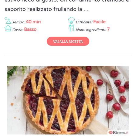
saporito realizzato frullando la ...
40 min
Facile
Tempo:
Difficoltà:
Basso
7
Costo:
Num. ingredienti:
VAI ALLA RICETTA