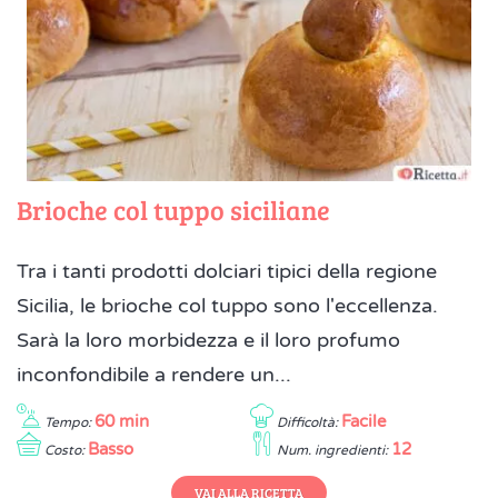
Brioche col tuppo siciliane
Tra i tanti prodotti dolciari tipici della regione
Sicilia, le brioche col tuppo sono l'eccellenza.
Sarà la loro morbidezza e il loro profumo
inconfondibile a rendere un...
60 min
Facile
Tempo:
Difficoltà:
Basso
12
Costo:
Num. ingredienti:
VAI ALLA RICETTA