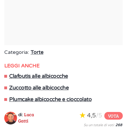
Categoria:
Torte
LEGGI ANCHE
Clafoutis alle albicocche
Zuccotto alle albicocche
Plumcake albicocche e cioccolato
Luca
4,5
/5
di:
VOTA
Gatti
Su un totale di voti:
268