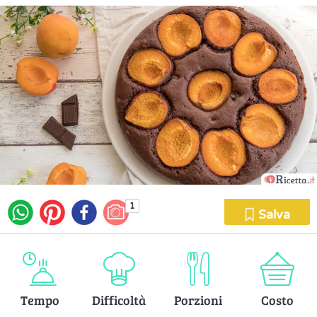
1
Salva
Tempo
Difficoltà
Porzioni
Costo