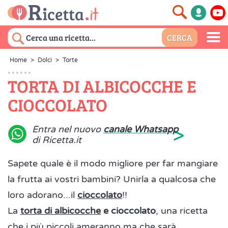
Home
>
Dolci
>
Torte
TORTA DI ALBICOCCHE E
CIOCCOLATO
>
Entra nel nuovo
canale Whatsapp
di Ricetta.it
Sapete quale è il modo migliore per far mangiare
la frutta ai vostri bambini? Unirla a qualcosa che
loro adorano...il
cioccolato
!!
La
torta di albicocche
e cioccolato
, una ricetta
che i più piccoli ameranno ma che sarà