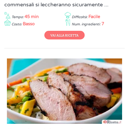
commensali si leccheranno sicuramente ...
45 min
Facile
Tempo:
Difficoltà:
Basso
7
Costo:
Num. ingredienti:
VAI ALLA RICETTA