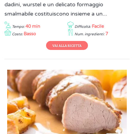
dadini, wurstel e un delicato formaggio
smalmabile costituiscono insieme a un...
40 min
Facile
Tempo:
Difficoltà:
Basso
7
Costo:
Num. ingredienti:
VAI ALLA RICETTA