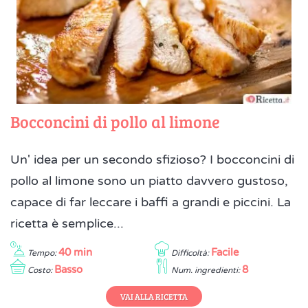
Bocconcini di pollo al limone
Un' idea per un secondo sfizioso? I bocconcini di
pollo al limone sono un piatto davvero gustoso,
capace di far leccare i baffi a grandi e piccini. La
ricetta è semplice...
40 min
Facile
Tempo:
Difficoltà:
Basso
8
Costo:
Num. ingredienti:
VAI ALLA RICETTA