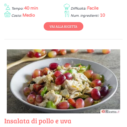
40 min
Facile
Tempo:
Difficoltà:
Medio
10
Costo:
Num. ingredienti:
VAI ALLA RICETTA
Insalata di pollo e uva