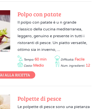
Polpo con patate
Il polpo con patate è u n grande
classico della cucina mediterranea,
leggero, genuino e presente in tutti i
ristoranti di pesce. Un piatto versatile,
ottimo sia in inverno, ...
60 min
Facile
Tempo:
Difficoltà:
Medio
12
Costo:
Num. ingredienti:
AI ALLA RICETTA
Polpette di pesce
Le polpette di pesce sono una pietanza