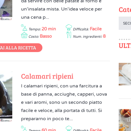
da servire con delle patate al forno e
Cat
un'insalata mista. Un'idea veloce per
una cena p...
SEC
20 min
Facile
Tempo:
Difficoltà:
Basso
8
Costo:
Num. ingredienti:
ULT
AI ALLA RICETTA
Calamari ripieni
I calamari ripieni, con una farcitura a
base di panna, acciughe, capperi, uova
e vari aromi, sono un secondo piatto
facile e veloce, alla portata di tutti. Si
prepararno in poco te...
60 min
Facile
Tempo:
Difficoltà: