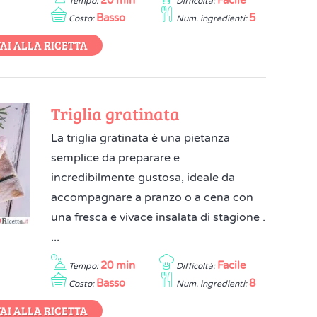
20 min
Facile
Tempo:
Difficoltà:
Basso
5
Costo:
Num. ingredienti:
AI ALLA RICETTA
Triglia gratinata
La triglia gratinata è una pietanza
semplice da preparare e
incredibilmente gustosa, ideale da
accompagnare a pranzo o a cena con
una fresca e vivace insalata di stagione .
...
20 min
Facile
Tempo:
Difficoltà:
Basso
8
Costo:
Num. ingredienti:
AI ALLA RICETTA