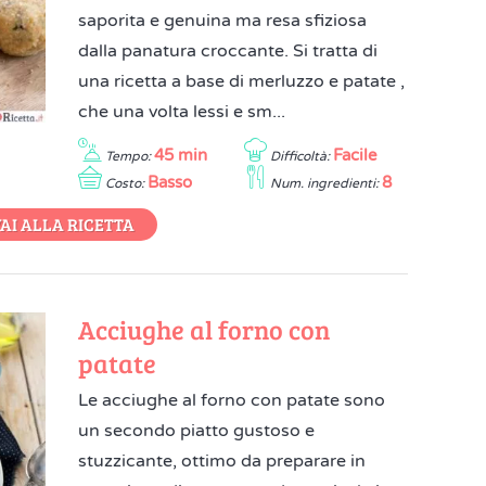
saporita e genuina ma resa sfiziosa
dalla panatura croccante. Si tratta di
una ricetta a base di merluzzo e patate ,
che una volta lessi e sm...
45 min
Facile
Tempo:
Difficoltà:
Basso
8
Costo:
Num. ingredienti:
AI ALLA RICETTA
Acciughe al forno con
patate
Le acciughe al forno con patate sono
un secondo piatto gustoso e
stuzzicante, ottimo da preparare in