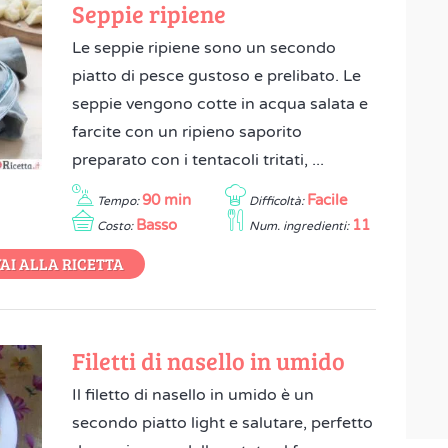
Seppie ripiene
Le seppie ripiene sono un secondo
piatto di pesce gustoso e prelibato. Le
seppie vengono cotte in acqua salata e
farcite con un ripieno saporito
preparato con i tentacoli tritati, ...
90 min
Facile
Tempo:
Difficoltà:
Basso
11
Costo:
Num. ingredienti:
AI ALLA RICETTA
Filetti di nasello in umido
Il filetto di nasello in umido è un
secondo piatto light e salutare, perfetto