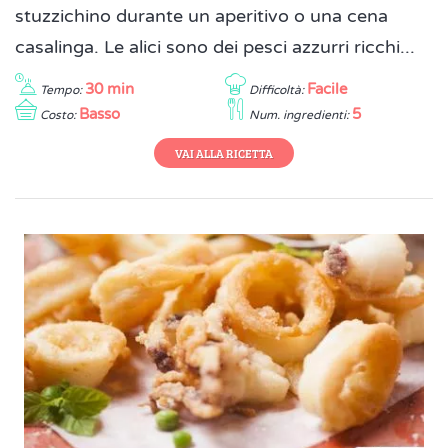
stuzzichino durante un aperitivo o una cena
casalinga. Le alici sono dei pesci azzurri ricchi...
30 min
Facile
Tempo:
Difficoltà:
Basso
5
Costo:
Num. ingredienti:
VAI ALLA RICETTA