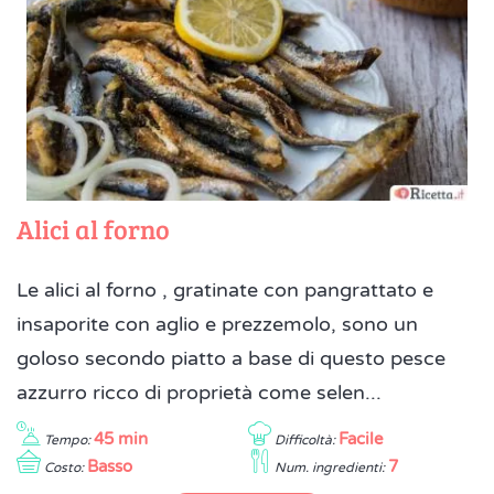
Alici al forno
Le alici al forno , gratinate con pangrattato e
insaporite con aglio e prezzemolo, sono un
goloso secondo piatto a base di questo pesce
azzurro ricco di proprietà come selen...
45 min
Facile
Tempo:
Difficoltà:
Basso
7
Costo:
Num. ingredienti: