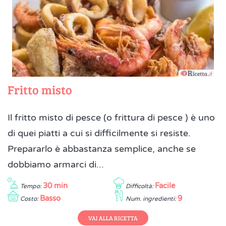
Fritto misto
Il fritto misto di pesce (o frittura di pesce ) è uno
di quei piatti a cui si difficilmente si resiste.
Prepararlo è abbastanza semplice, anche se
dobbiamo armarci di...
30 min
Facile
Tempo:
Difficoltà:
Basso
9
Costo:
Num. ingredienti:
VAI ALLA RICETTA