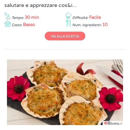
salutare e apprezzare cos&i...
30 min
Facile
Tempo:
Difficoltà:
Basso
10
Costo:
Num. ingredienti:
VAI ALLA RICETTA