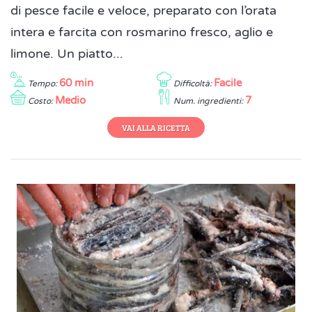
di pesce facile e veloce, preparato con l’orata
intera e farcita con rosmarino fresco, aglio e
limone. Un piatto...
60 min
Facile
Tempo:
Difficoltà:
Medio
7
Costo:
Num. ingredienti:
VAI ALLA RICETTA