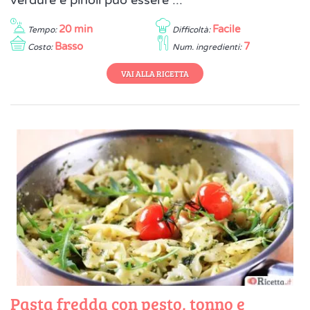
20 min
Facile
Tempo:
Difficoltà:
Basso
7
Costo:
Num. ingredienti:
VAI ALLA RICETTA
Pasta fredda con pesto, tonno e