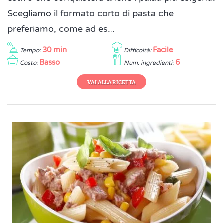
Scegliamo il formato corto di pasta che
preferiamo, come ad es...
30 min
Facile
Tempo:
Difficoltà:
Basso
6
Costo:
Num. ingredienti:
VAI ALLA RICETTA