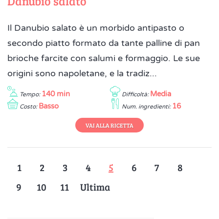
Danubio salato
Il Danubio salato è un morbido antipasto o
secondo piatto formato da tante palline di pan
brioche farcite con salumi e formaggio. Le sue
origini sono napoletane, e la tradiz...
140 min
Media
Tempo:
Difficoltà:
Basso
16
Costo:
Num. ingredienti:
VAI ALLA RICETTA
1
2
3
4
5
6
7
8
9
10
11
Ultima