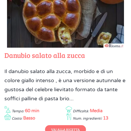
Danubio salato alla zucca
Il danubio salato alla zucca, morbido e di un
colore giallo intenso , è una versione autunnale e
gustosa del celebre lievitato formato da tante
soffici palline di pasta brio...
60 min
Media
Tempo:
Difficoltà:
Basso
13
Costo:
Num. ingredienti:
VAI ALLA RICETTA