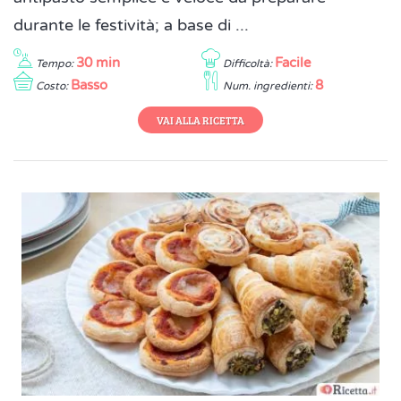
durante le festività; a base di ...
30 min
Facile
Tempo:
Difficoltà:
Basso
8
Costo:
Num. ingredienti:
VAI ALLA RICETTA