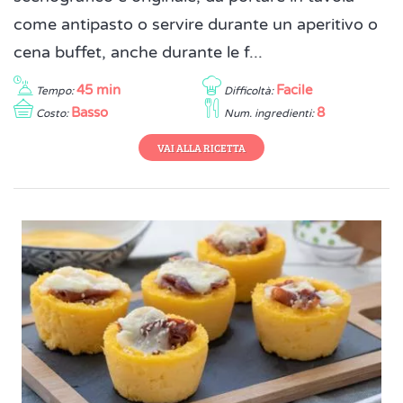
come antipasto o servire durante un aperitivo o
cena buffet, anche durante le f...
45 min
Facile
Tempo:
Difficoltà:
Basso
8
Costo:
Num. ingredienti:
VAI ALLA RICETTA