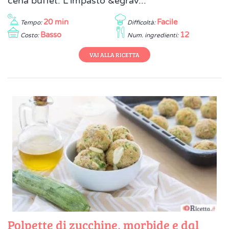
cena buffet. L'impasto &egrav...
20 min
Facile
Tempo:
Difficoltà:
Basso
12
Costo:
Num. ingredienti:
VAI ALLA RICETTA
Polpette di zucchine, morbide e dal