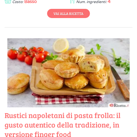
Basso
4
Costo:
Num. ingredienti:
VAI ALLA RICETTA
Rustici napoletani di pasta frolla: il
gusto autentico della tradizione, in
versione finger food