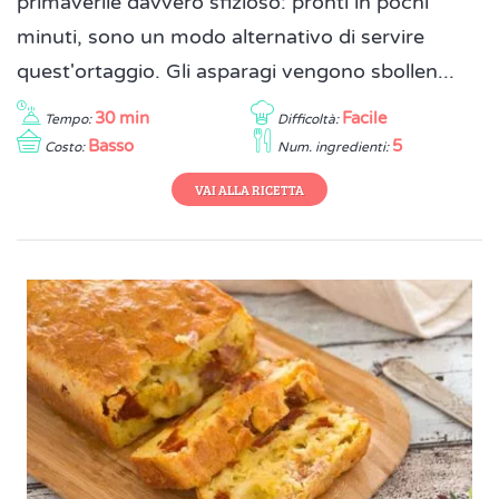
primaverile davvero sfizioso: pronti in pochi
minuti, sono un modo alternativo di servire
quest'ortaggio. Gli asparagi vengono sbollen...
30 min
Facile
Tempo:
Difficoltà:
Basso
5
Costo:
Num. ingredienti:
VAI ALLA RICETTA