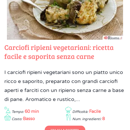
Carciofi ripieni vegetariani: ricetta
facile e saporita senza carne
I carciofi ripieni vegetariani sono un piatto unico
ricco e saporito, preparato con grandi carciofi
aperti e farciti con un ripieno senza carne a base
di pane. Aromatico e rustico,...
60 min
Facile
Tempo:
Difficoltà:
Basso
8
Costo:
Num. ingredienti:
VAI ALLA RICETTA