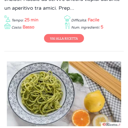
un aperitivo tra amici. Prep...
25 min
Facile
Tempo:
Difficoltà:
Basso
5
Costo:
Num. ingredienti:
VAI ALLA RICETTA