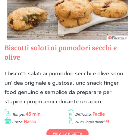
Biscotti salati ai pomodori secchi e
olive
I biscotti salati ai pomodori secchi e olive sono
un'idea originale e gustosa, uno snack finger
food genuino e semplice da preparare per
stupire i propri amici durante un aperi...
45 min
Facile
Tempo:
Difficoltà:
Basso
9
Costo:
Num. ingredienti:
VAI ALLA RICETTA