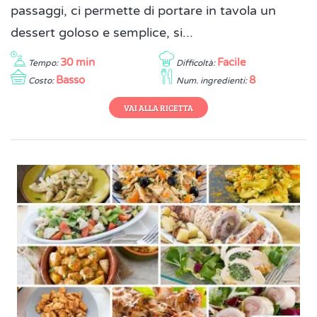
passaggi, ci permette di portare in tavola un
dessert goloso e semplice, si...
30 min
Facile
Tempo:
Difficoltà:
Basso
8
Costo:
Num. ingredienti:
VAI ALLA RICETTA