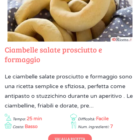
Ciambelle salate prosciutto e
formaggio
Le ciambelle salate prosciutto e formaggio sono
una ricetta semplice e sfiziosa, perfetta come
antipasto o stuzzichino durante un aperitivo . Le
ciambelline, friabili e dorate, pre...
25 min
Facile
Tempo:
Difficoltà:
Basso
7
Costo:
Num. ingredienti:
VAI ALLA RICETTA