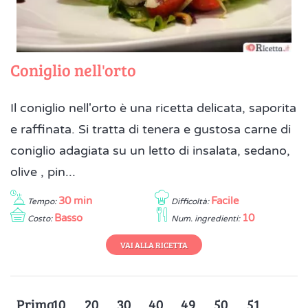
Coniglio nell'orto
Il coniglio nell'orto è una ricetta delicata, saporita
e raffinata. Si tratta di tenera e gustosa carne di
coniglio adagiata su un letto di insalata, sedano,
olive , pin...
30 min
Facile
Tempo:
Difficoltà:
Basso
10
Costo:
Num. ingredienti:
VAI ALLA RICETTA
Prima
10
20
30
40
49
50
51