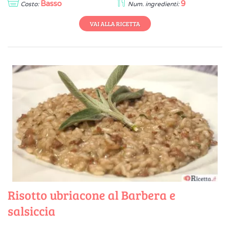
Basso
9
Costo:
Num. ingredienti:
VAI ALLA RICETTA
Risotto ubriacone al Barbera e
salsiccia