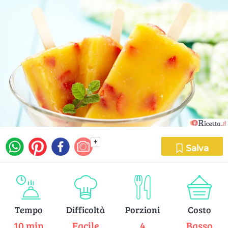
+
Salva
Tempo
Difficoltà
Porzioni
Costo
10 min
Facile
4
Basso