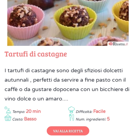
Tartufi di castagne
I tartufi di castagne sono degli sfiziosi dolcetti
autunnali , perfetti da servire a fine pasto con il
caffè o da gustare dopocena con un bicchiere di
vino dolce o un amaro....
20 min
Facile
Tempo:
Difficoltà:
Basso
5
Costo:
Num. ingredienti:
VAI ALLA RICETTA