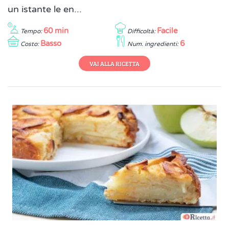
un istante le en...
60 min
Facile
Tempo:
Difficoltà:
Basso
6
Costo:
Num. ingredienti:
VAI ALLA RICETTA