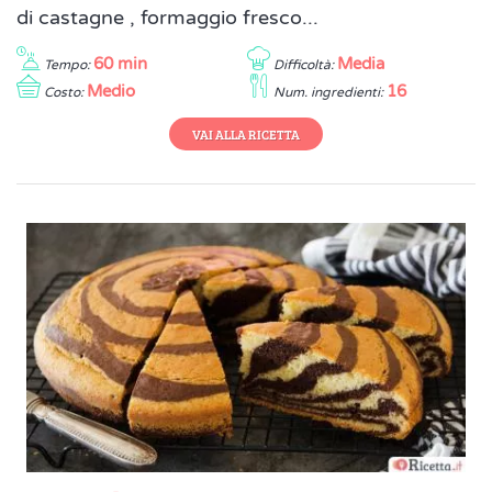
di castagne , formaggio fresco...
60 min
Media
Tempo:
Difficoltà:
Medio
16
Costo:
Num. ingredienti:
VAI ALLA RICETTA