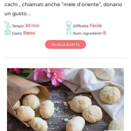
cachi , chiamati anche "mele d'oriente", donano
un gusto...
30 min
Facile
Tempo:
Difficoltà:
Basso
8
Costo:
Num. ingredienti:
VAI ALLA RICETTA