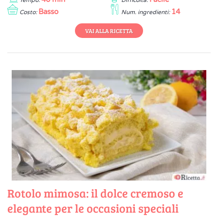
Tempo:
Difficoltà:
Basso
14
Costo:
Num. ingredienti:
VAI ALLA RICETTA
Rotolo mimosa: il dolce cremoso e
elegante per le occasioni speciali