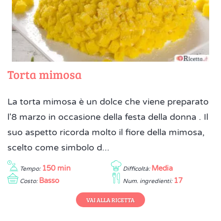
Torta mimosa
La torta mimosa è un dolce che viene preparato
l'8 marzo in occasione della festa della donna . Il
suo aspetto ricorda molto il fiore della mimosa,
scelto come simbolo d...
150 min
Media
Tempo:
Difficoltà:
Basso
17
Costo:
Num. ingredienti:
VAI ALLA RICETTA