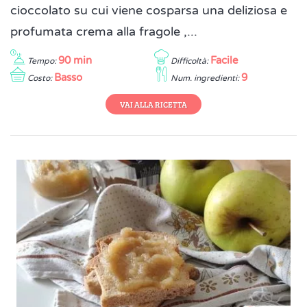
cioccolato su cui viene cosparsa una deliziosa e
profumata crema alla fragole ,...
90 min
Facile
Tempo:
Difficoltà:
Basso
9
Costo:
Num. ingredienti:
VAI ALLA RICETTA