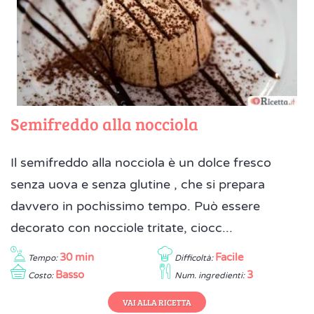
Semifreddo alla nocciola
Il semifreddo alla nocciola è un dolce fresco
senza uova e senza glutine , che si prepara
davvero in pochissimo tempo. Può essere
decorato con nocciole tritate, ciocc...
30 min
Facile
Tempo:
Difficoltà:
Basso
3
Costo:
Num. ingredienti:
VAI ALLA RICETTA