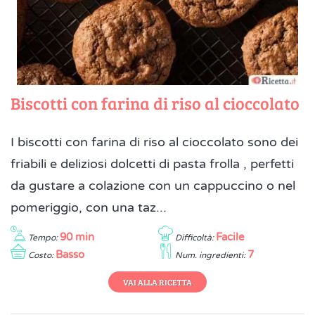
Biscotti con farina di riso al cioccolato
I biscotti con farina di riso al cioccolato sono dei
friabili e deliziosi dolcetti di pasta frolla , perfetti
da gustare a colazione con un cappuccino o nel
pomeriggio, con una taz...
90 min
Facile
Tempo:
Difficoltà:
Basso
7
Costo:
Num. ingredienti:
VAI ALLA RICETTA