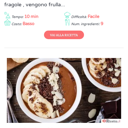
fragole , vengono frulla...
10 min
Facile
Tempo:
Difficoltà:
Basso
9
Costo:
Num. ingredienti:
VAI ALLA RICETTA