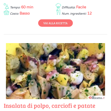
60 min
Facile
Tempo:
Difficoltà:
Basso
12
Costo:
Num. ingredienti:
VAI ALLA RICETTA
Insalata di polpo, carciofi e patate