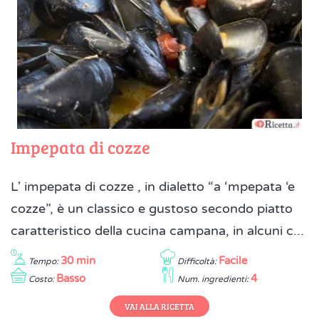
Impepata di cozze
L' impepata di cozze , in dialetto “a ‘mpepata ‘e
cozze”, è un classico e gustoso secondo piatto
caratteristico della cucina campana, in alcuni c...
30 min
Facile
Tempo:
Difficoltà:
Basso
4
Costo:
Num. ingredienti:
VAI ALLA RICETTA