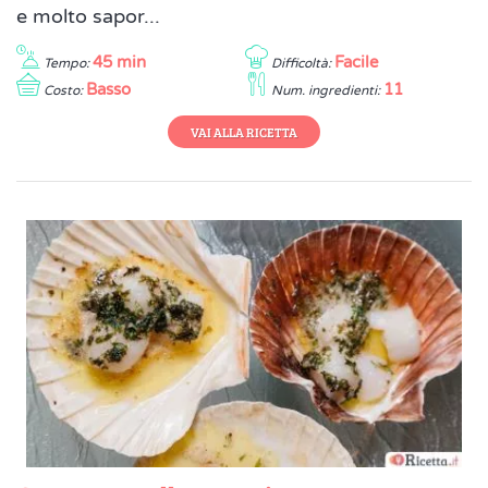
e molto sapor...
45 min
Facile
Tempo:
Difficoltà:
Basso
11
Costo:
Num. ingredienti:
VAI ALLA RICETTA