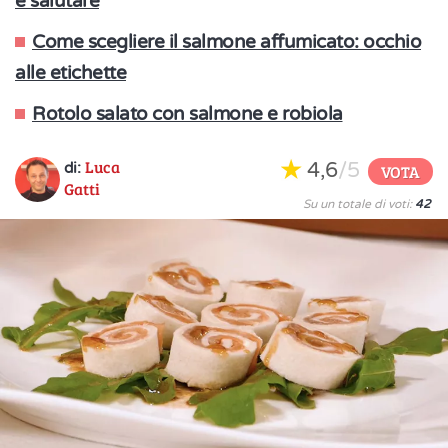
e salutare
Come scegliere il salmone affumicato: occhio
alle etichette
Rotolo salato con salmone e robiola
Luca
4,6
/5
di:
VOTA
Gatti
Su un totale di voti:
42