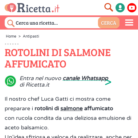
Home
>
Antipasti
ROTOLINI DI SALMONE
AFFUMICATO
>
Entra nel nuovo
canale Whatsapp
di Ricetta.it
Il nostro chef Luca Gatti ci mostra come
preparare i
rotolini di
salmone
affumicato
con rucola condita da una deliziosa emulsione di
aceto balsamico.
Un'idea sfiziosa e veloce da realizzare, anche per