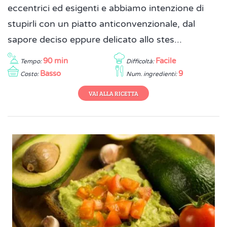
eccentrici ed esigenti e abbiamo intenzione di
stupirli con un piatto anticonvenzionale, dal
sapore deciso eppure delicato allo stes...
90 min
Facile
Tempo:
Difficoltà:
Basso
9
Costo:
Num. ingredienti:
VAI ALLA RICETTA