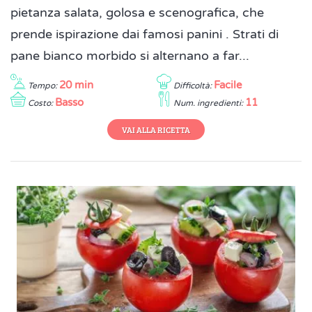
pietanza salata, golosa e scenografica, che
prende ispirazione dai famosi panini . Strati di
pane bianco morbido si alternano a far...
20 min
Facile
Tempo:
Difficoltà:
Basso
11
Costo:
Num. ingredienti:
VAI ALLA RICETTA