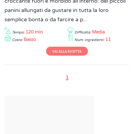
croccante fuori e morbido all'interno: dei piccoli
panini allungati da gustare in tutta la loro
semplice bontà o da farcire a p...
120 min
Media
Tempo:
Difficoltà:
Basso
11
Costo:
Num. ingredienti:
VAI ALLA RICETTA
1