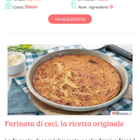
Basso
8
Costo:
Num. ingredienti:
VAI ALLA RICETTA
Farinata di ceci, la ricetta originale