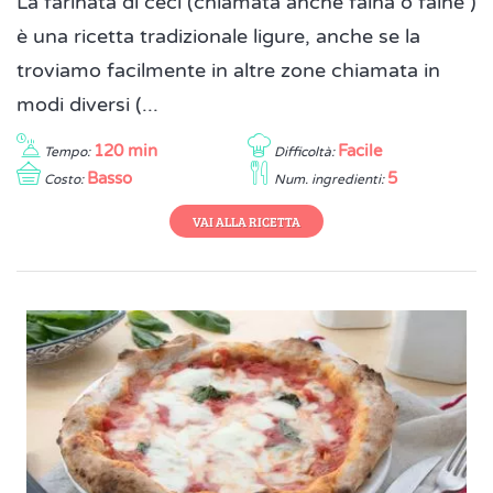
La farinata di ceci (chiamata anche fainà o fainè )
è una ricetta tradizionale ligure, anche se la
troviamo facilmente in altre zone chiamata in
modi diversi (...
120 min
Facile
Tempo:
Difficoltà:
Basso
5
Costo:
Num. ingredienti:
VAI ALLA RICETTA