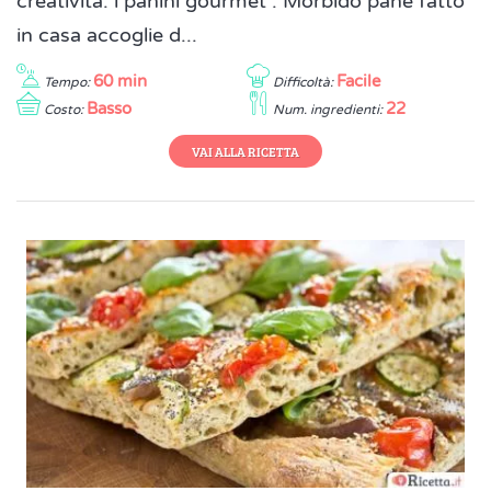
creatività: i panini gourmet . Morbido pane fatto
in casa accoglie d...
60 min
Facile
Tempo:
Difficoltà:
Basso
22
Costo:
Num. ingredienti:
VAI ALLA RICETTA