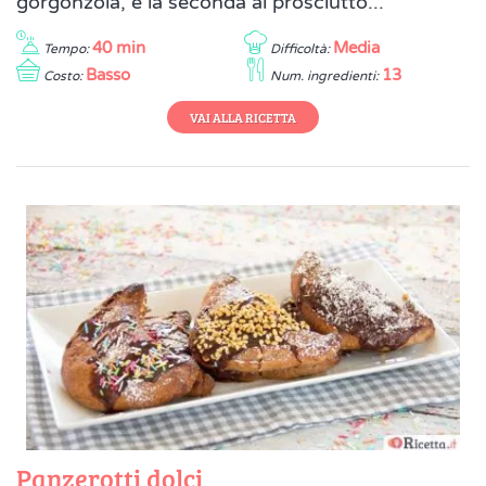
gorgonzola, e la seconda al prosciutto...
40 min
Media
Tempo:
Difficoltà:
Basso
13
Costo:
Num. ingredienti:
VAI ALLA RICETTA
Panzerotti dolci