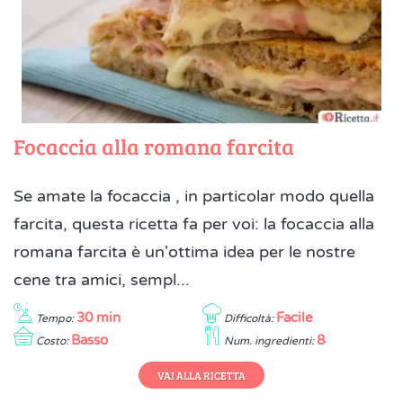
Focaccia alla romana farcita
Se amate la focaccia , in particolar modo quella
farcita, questa ricetta fa per voi: la focaccia alla
romana farcita è un'ottima idea per le nostre
cene tra amici, sempl...
30 min
Facile
Tempo:
Difficoltà:
Basso
8
Costo:
Num. ingredienti:
VAI ALLA RICETTA