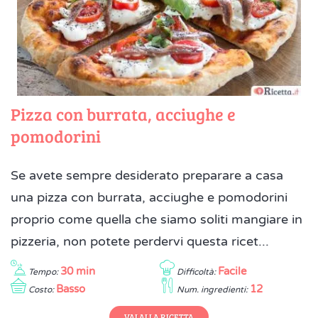
Pizza con burrata, acciughe e
pomodorini
Se avete sempre desiderato preparare a casa
una pizza con burrata, acciughe e pomodorini
proprio come quella che siamo soliti mangiare in
pizzeria, non potete perdervi questa ricet...
30 min
Facile
Tempo:
Difficoltà:
Basso
12
Costo:
Num. ingredienti:
VAI ALLA RICETTA