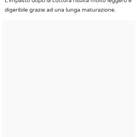
L'impasto dopo la cottura risulta molto leggero e
digeribile grazie ad una lunga maturazione.