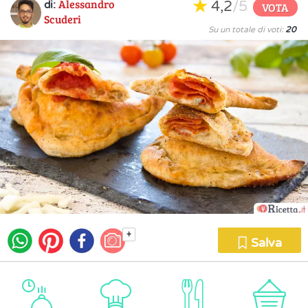
Alessandro
4,2
/5
di:
VOTA
Scuderi
Su un totale di voti:
20
+
Salva