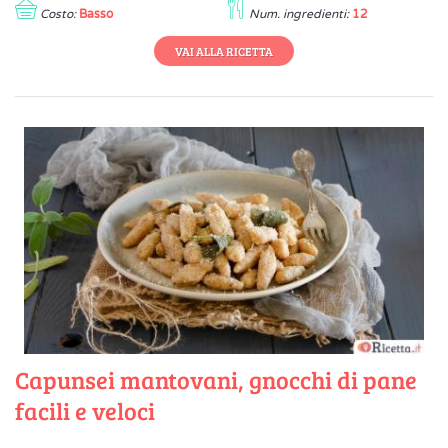
Costo:
Basso
Num. ingredienti:
12
VAI ALLA RICETTA
Capunsei mantovani, gnocchi di pane
facili e veloci