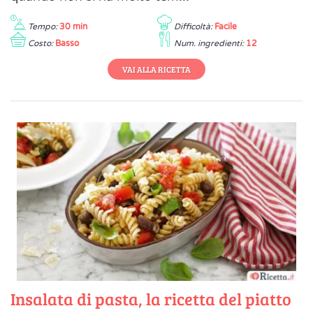
Tempo:
30 min
Difficoltà:
Facile
Costo:
Basso
Num. ingredienti:
12
VAI ALLA RICETTA
Insalata di pasta, la ricetta del piatto