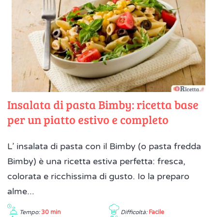
Insalata di pasta Bimby: ricetta base
per un piatto estivo e completo
L’ insalata di pasta con il Bimby (o pasta fredda
Bimby) è una ricetta estiva perfetta: fresca,
colorata e ricchissima di gusto. Io la preparo
alme...
Tempo:
30 min
Difficoltà:
Facile