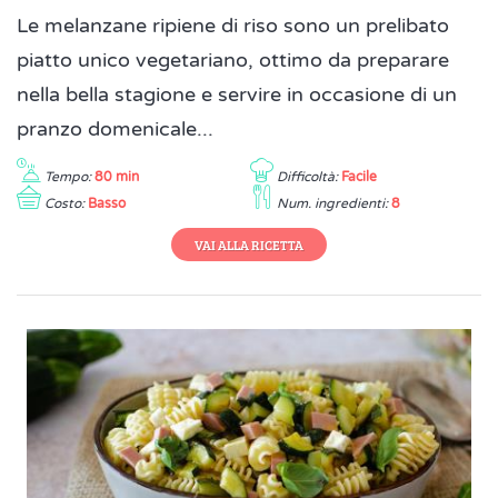
Le melanzane ripiene di riso sono un prelibato
piatto unico vegetariano, ottimo da preparare
nella bella stagione e servire in occasione di un
pranzo domenicale...
Tempo:
80 min
Difficoltà:
Facile
Costo:
Basso
Num. ingredienti:
8
VAI ALLA RICETTA