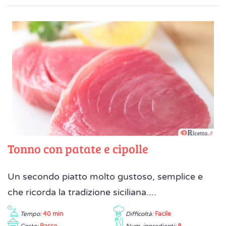
Tonno con patate e cipolle
Un secondo piatto molto gustoso, semplice e
che ricorda la tradizione siciliana....
Tempo:
40 min
Difficoltà:
Facile
Costo:
Basso
Num. ingredienti:
8