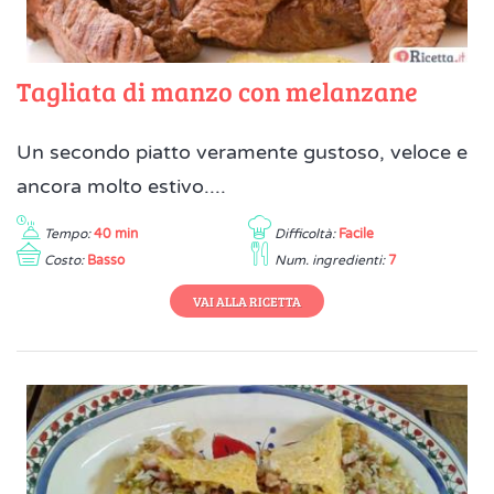
Tagliata di manzo con melanzane
Un secondo piatto veramente gustoso, veloce e
ancora molto estivo....
Tempo:
40 min
Difficoltà:
Facile
Costo:
Basso
Num. ingredienti:
7
VAI ALLA RICETTA