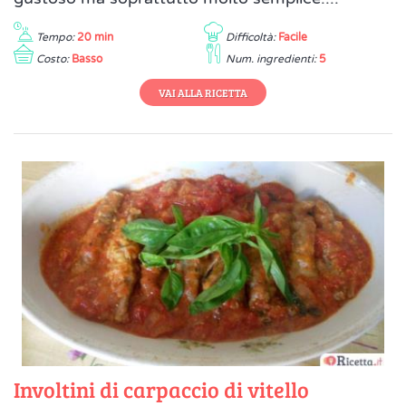
Tempo:
20 min
Difficoltà:
Facile
Costo:
Basso
Num. ingredienti:
5
VAI ALLA RICETTA
Involtini di carpaccio di vitello