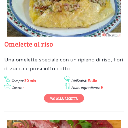
Omelette al riso
Una omelette speciale con un ripieno di riso, fiori
di zucca e prosciutto cotto....
Tempo:
30 min
Difficoltà:
Facile
Costo:
-
Num. ingredienti:
9
VAI ALLA RICETTA