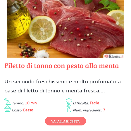
Filetto di tonno con pesto alla menta
Un secondo freschissimo e molto profumato a
base di filetto di tonno e menta fresca....
Tempo:
10 min
Difficoltà:
Facile
Costo:
Basso
Num. ingredienti:
7
VAI ALLA RICETTA