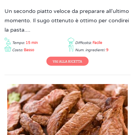
Un secondo piatto veloce da preparare all'ultimo
momento. Il sugo ottenuto è ottimo per condirei
la pasta....
Tempo:
15 min
Difficoltà:
Facile
Costo:
Basso
Num. ingredienti:
9
VAI ALLA RICETTA