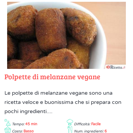
Polpette di melanzane vegane
Le polpette di melanzane vegane sono una
ricetta veloce e buonissima che si prepara con
pochi ingredienti....
Tempo:
45 min
Difficoltà:
Facile
Costo:
Basso
Num. ingredienti:
6