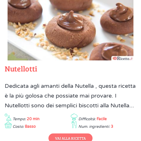
Nutellotti
Dedicata agli amanti della Nutella , questa ricetta
è la più golosa che possiate mai provare. I
Nutellotti sono dei semplici biscotti alla Nutella...
Tempo:
20 min
Difficoltà:
Facile
Costo:
Basso
Num. ingredienti:
3
VAI ALLA RICETTA