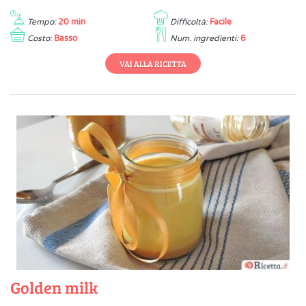
Tempo:
20 min
Difficoltà:
Facile
Costo:
Basso
Num. ingredienti:
6
VAI ALLA RICETTA
Golden milk