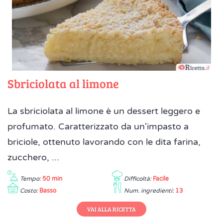
Sbriciolata al limone
La sbriciolata al limone è un dessert leggero e
profumato. Caratterizzato da un'impasto a
briciole, ottenuto lavorando con le dita farina,
zucchero, ...
Tempo:
50 min
Difficoltà:
Facile
Costo:
Basso
Num. ingredienti:
13
VAI ALLA RICETTA