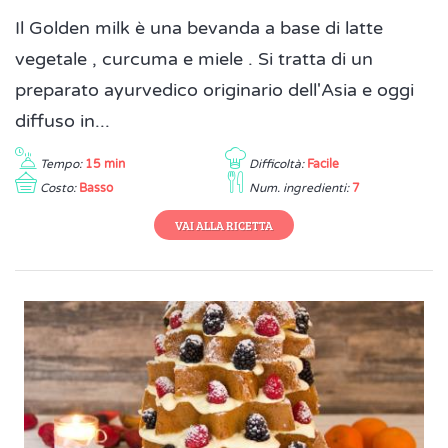
Il Golden milk è una bevanda a base di latte
vegetale , curcuma e miele . Si tratta di un
preparato ayurvedico originario dell'Asia e oggi
diffuso in...
Tempo:
15 min
Difficoltà:
Facile
Costo:
Basso
Num. ingredienti:
7
VAI ALLA RICETTA