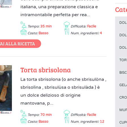
italiana, una preparazione classica e
Cat
intramontabile perfetta per rea...
DOL
Tempo:
35 min
Difficoltà:
Facile
Costo:
Basso
Num. ingredienti:
4
DOLC
AI ALLA RICETTA
DOLC
TOR
Torta sbrisolona
BISC
La torta sbrisolona (o anche sbrisulòna ,
GEL
sbrisolìna , sbrisulùsa o sbrisulàda ) è
un dolce delizioso di origine
CRO
mantovana, p...
MUF
Tempo:
70 min
Difficoltà:
Facile
Costo:
Basso
Num. ingredienti:
12
CUP