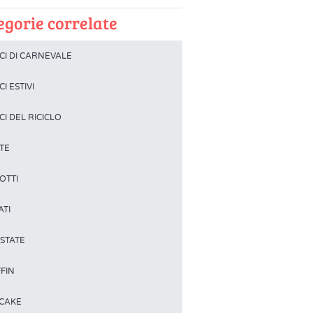
egorie correlate
CI DI CARNEVALE
I ESTIVI
I DEL RICICLO
TE
OTTI
ATI
STATE
FIN
CAKE