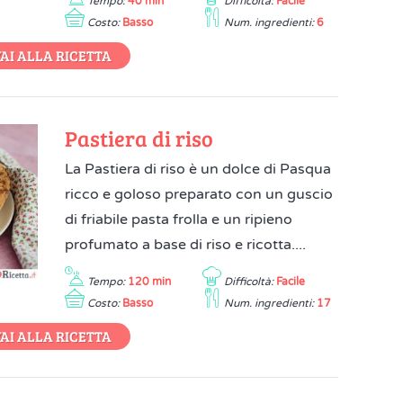
Tempo:
40 min
Difficoltà:
Facile
Costo:
Basso
Num. ingredienti:
6
AI ALLA RICETTA
Pastiera di riso
La Pastiera di riso è un dolce di Pasqua
ricco e goloso preparato con un guscio
di friabile pasta frolla e un ripieno
profumato a base di riso e ricotta....
Tempo:
120 min
Difficoltà:
Facile
Costo:
Basso
Num. ingredienti:
17
AI ALLA RICETTA