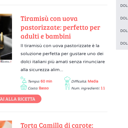
DOL
Tiramisù con uova
DOL
pastorizzate: perfetto per
DOL
adulti e bambini
DOL
Il tiramisù con uova pastorizzate è la
soluzione perfetta per gustare uno dei
dolci italiani più amati senza rinunciare
alla sicurezza alim...
Tempo:
60 min
Difficoltà:
Media
Costo:
Basso
Num. ingredienti:
11
AI ALLA RICETTA
Torta Camilla di carote: