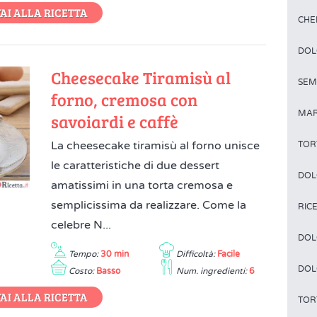
AI ALLA RICETTA
CHE
DOL
Cheesecake Tiramisù al
SEM
forno, cremosa con
MAR
savoiardi e caffè
La cheesecake tiramisù al forno unisce
TOR
le caratteristiche di due dessert
DOL
amatissimi in una torta cremosa e
semplicissima da realizzare. Come la
RIC
celebre N...
DOL
Tempo:
30 min
Difficoltà:
Facile
DOL
Costo:
Basso
Num. ingredienti:
6
AI ALLA RICETTA
TOR