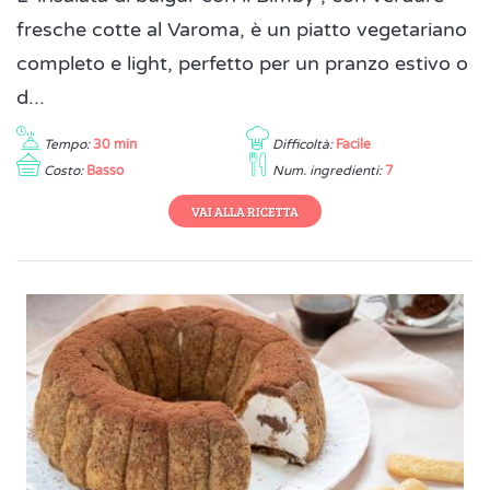
fresche cotte al Varoma, è un piatto vegetariano
completo e light, perfetto per un pranzo estivo o
d...
Tempo:
30 min
Difficoltà:
Facile
Costo:
Basso
Num. ingredienti:
7
VAI ALLA RICETTA