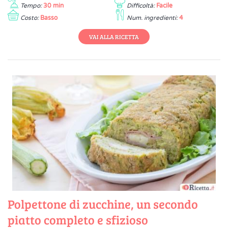
Tempo:
30 min
Difficoltà:
Facile
Costo:
Basso
Num. ingredienti:
4
VAI ALLA RICETTA
Polpettone di zucchine, un secondo
piatto completo e sfizioso