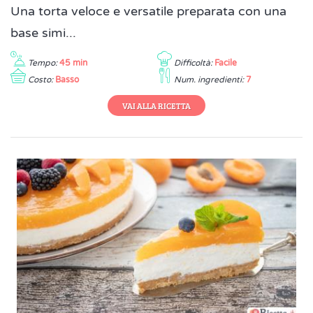
Una torta veloce e versatile preparata con una
base simi...
Tempo:
45 min
Difficoltà:
Facile
Costo:
Basso
Num. ingredienti:
7
VAI ALLA RICETTA