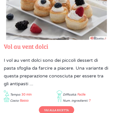
Vol au vent dolci
I vol au vent dolci sono dei piccoli dessert di
pasta sfoglia da farcire a piacere. Una variante di
questa preparazione conosciuta per essere tra
gli antipasti ...
Tempo:
30 min
Difficoltà:
Facile
Costo:
Basso
Num. ingredienti:
7
VAI ALLA RICETTA