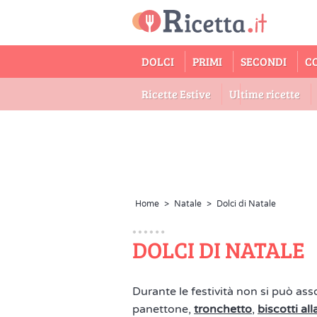
DOLCI
PRIMI
SECONDI
C
Ricette Estive
Ultime ricette
Home
>
Natale
>
Dolci di Natale
DOLCI DI NATALE
Durante le festività non si può as
panettone,
tronchetto
,
biscotti al