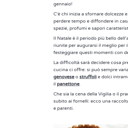
gennaio!
C'è chi inizia a sfornare dolcezze
perdere tempo e diffondere in casa
spezie, profumi e sapori caratterist
Il Natale è il periodo più bello dell'
riunite per augurarsi il meglio per 
festeggiare questi momenti con dei
La difficoltà sarà decidere cosa pre
cucina ci offre: si può sempre varia
genovese
o
struffoli
e dolci intram
il
panettone
.
Che sia la cena della Vigilia o il p
subito ai fornelli: ecco una raccolt
e parenti.