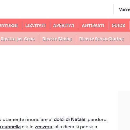
ONTORNI
LIEVITATI
APERITIVI
ANTIPASTI
GUIDE
Ricette per Cena
Ricette Bimby
Ricette Senza Glutine
solutamente rinunciare ai
dolci di Natale
: pandoro,
la cannella
o allo
zenzero
, alla dieta si pensa a