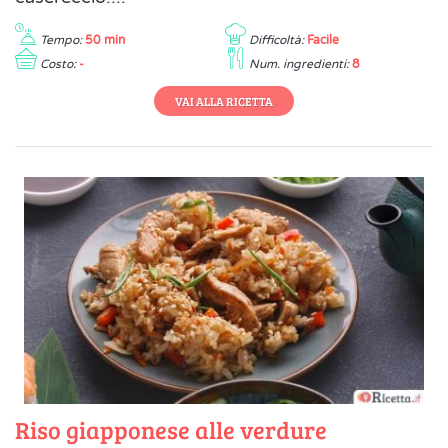
Tempo:
50 min
Difficoltà:
Facile
Costo:
-
Num. ingredienti:
8
VAI ALLA RICETTA
Riso giapponese alle verdure