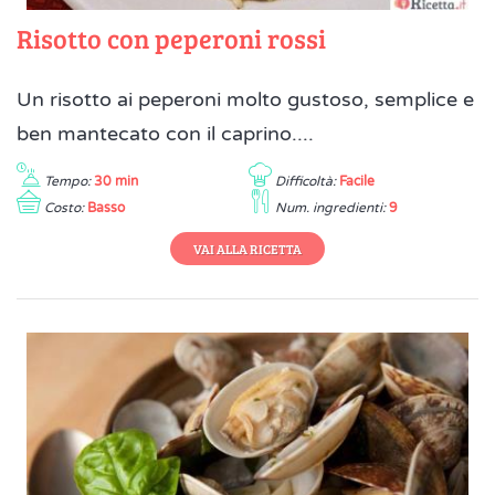
Risotto con peperoni rossi
Un risotto ai peperoni molto gustoso, semplice e
ben mantecato con il caprino....
Tempo:
30 min
Difficoltà:
Facile
Costo:
Basso
Num. ingredienti:
9
VAI ALLA RICETTA