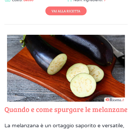
Costo:
Basso
Num. ingredienti:
7
VAI ALLA RICETTA
Quando e come spurgare le melanzane
La melanzana è un ortaggio saporito e versatile,