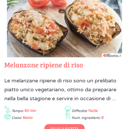
Melanzane ripiene di riso
Le melanzane ripiene di riso sono un prelibato
piatto unico vegetariano, ottimo da preparare
nella bella stagione e servire in occasione di ...
Tempo:
80 min
Difficoltà:
Facile
Costo:
Basso
Num. ingredienti:
8
VAI ALLA RICETTA