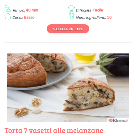
Tempo:
40 min
Difficoltà:
Facile
Costo:
Basso
Num. ingredienti:
10
VAI ALLA RICETTA
Torta 7 vasetti alle melanzane