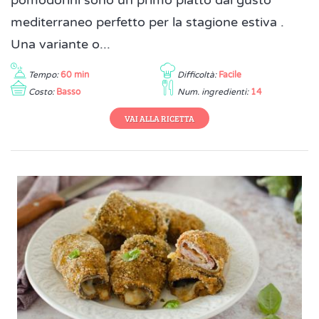
pomodorini sono un primo piatto dal gusto
mediterraneo perfetto per la stagione estiva .
Una variante o...
Tempo:
60 min
Difficoltà:
Facile
Costo:
Basso
Num. ingredienti:
14
VAI ALLA RICETTA