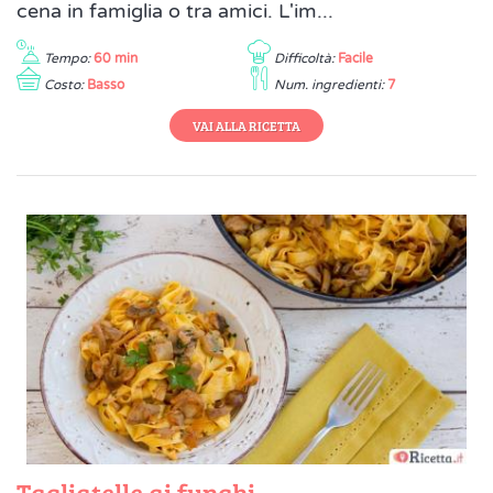
cena in famiglia o tra amici. L'im...
Tempo:
60 min
Difficoltà:
Facile
Costo:
Basso
Num. ingredienti:
7
VAI ALLA RICETTA
Tagliatelle ai funghi