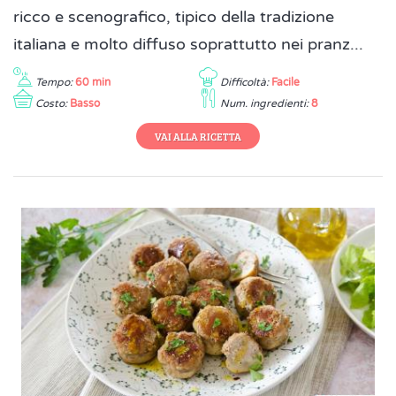
ricco e scenografico, tipico della tradizione
italiana e molto diffuso soprattutto nei pranz...
Tempo:
60 min
Difficoltà:
Facile
Costo:
Basso
Num. ingredienti:
8
VAI ALLA RICETTA