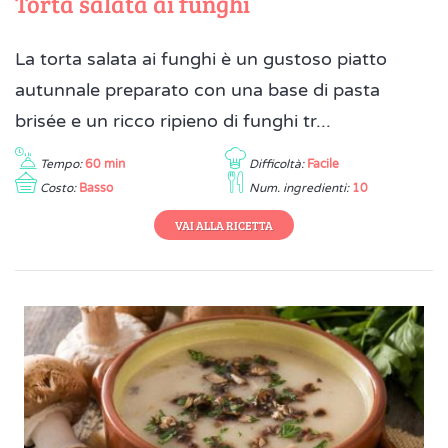
Torta salata ai funghi
La torta salata ai funghi è un gustoso piatto
autunnale preparato con una base di pasta
brisée e un ricco ripieno di funghi tr...
Tempo:
60 min
Difficoltà:
Facile
Costo:
Basso
Num. ingredienti:
10
VAI ALLA RICETTA