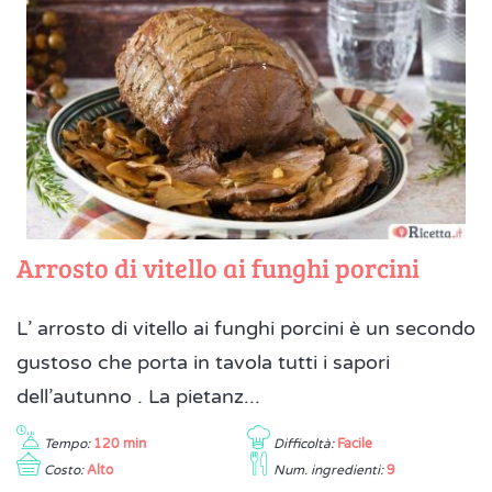
Arrosto di vitello ai funghi porcini
L’ arrosto di vitello ai funghi porcini è un secondo
gustoso che porta in tavola tutti i sapori
dell’autunno . La pietanz...
Tempo:
120 min
Difficoltà:
Facile
Costo:
Alto
Num. ingredienti:
9