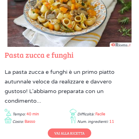
Pasta zucca e funghi
La pasta zucca e funghi è un primo piatto
autunnale veloce da realizzare e davvero
gustoso! L'abbiamo preparata con un
condimento...
Tempo:
40 min
Difficoltà:
Facile
Costo:
Basso
Num. ingredienti:
11
VAI ALLA RICETTA