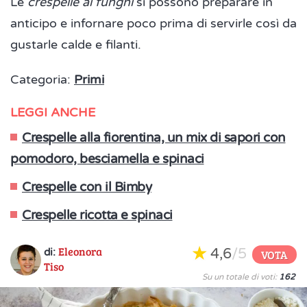
Le
crespelle ai funghi
si possono preparare in
anticipo e infornare poco prima di servirle così da
gustarle calde e filanti.
Categoria:
Primi
LEGGI ANCHE
Crespelle alla fiorentina, un mix di sapori con
pomodoro, besciamella e spinaci
Crespelle con il Bimby
Crespelle ricotta e spinaci
Eleonora
4,6
/5
di:
VOTA
Tiso
Su un totale di voti:
162