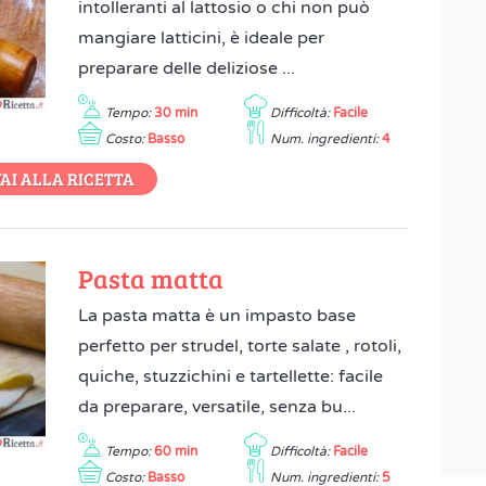
intolleranti al lattosio o chi non può
mangiare latticini, è ideale per
preparare delle deliziose ...
Tempo:
30 min
Difficoltà:
Facile
Costo:
Basso
Num. ingredienti:
4
AI ALLA RICETTA
Pasta matta
La pasta matta è un impasto base
perfetto per strudel, torte salate , rotoli,
quiche, stuzzichini e tartellette: facile
da preparare, versatile, senza bu...
Tempo:
60 min
Difficoltà:
Facile
Costo:
Basso
Num. ingredienti:
5