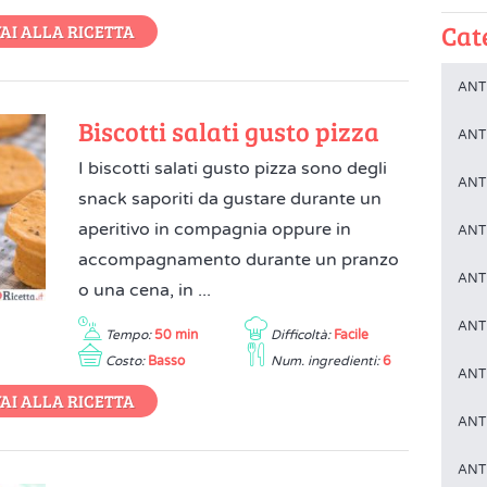
Cat
AI ALLA RICETTA
ANTI
Biscotti salati gusto pizza
ANTI
I biscotti salati gusto pizza sono degli
ANTI
snack saporiti da gustare durante un
aperitivo in compagnia oppure in
ANTI
accompagnamento durante un pranzo
ANTI
o una cena, in ...
ANT
Tempo:
50 min
Difficoltà:
Facile
Costo:
Basso
Num. ingredienti:
6
ANT
AI ALLA RICETTA
ANT
ANT