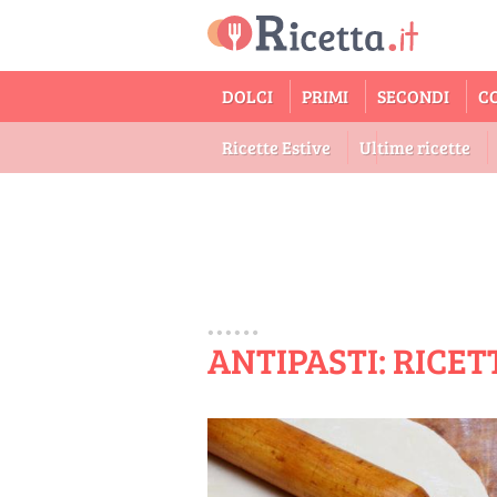
DOLCI
PRIMI
SECONDI
C
Ricette Estive
Ultime ricette
ANTIPASTI: RICETT