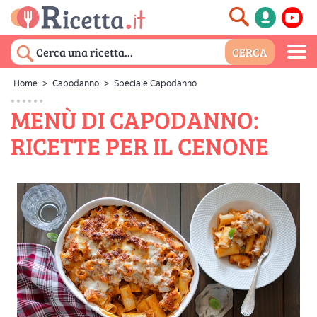
Home
>
Capodanno
>
Speciale Capodanno
MENÙ DI CAPODANNO:
RICETTE PER IL CENONE