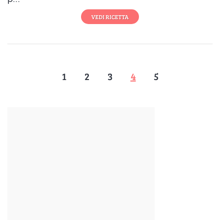
VEDI RICETTA
1
2
3
4
5